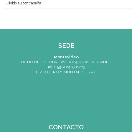
Bolsa de Trabajo | Oportunidades en Gastronomía
Cartelera
Usuario
Contraseña
Recuérdeme
Identificarse
Crear una cuenta
¿Recordar usuario?
¿Olvidó su contraseña?