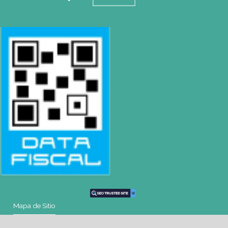
SEDE
Montevideo
OCHO DE OCTUBRE AVDA 2793 – MONTEVIDEO
Tel: (+598) 2487 6263
BIZZOZERO Y MONTALDO S.R.L
CONTACTO
Mail
montevideo@gatodumas.com.uy
Teléfono
(+598) 2487 6263
WhatsApp
(+598) 93 888 630