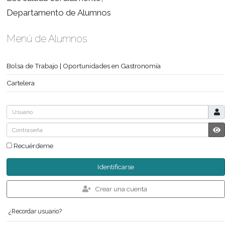
Trámite.
NO PODRÁN RENDIR
AQUELLOS ALUMNOS QUE ADEUDEN MATERIAS
SECUNDARIO.
 Tener aprobada la materia, habiendo rendido 
aprobado los parciales o
recuperatorios en aquellas materias que se eva
parcial.
VER MESAS DE EXÁMENES
Los saluda cordialmente,
Departamento de Alumnos
Menú de Alumnos