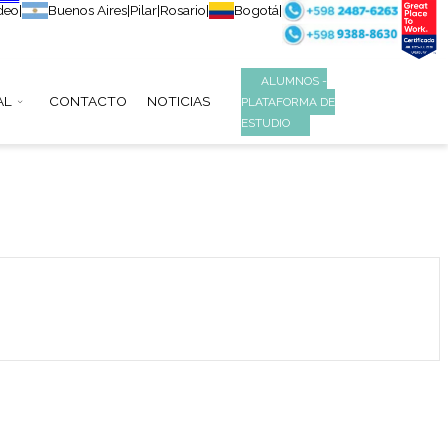
Montevideo
|
Buenos Aires
|
Pilar
|
Rosario
|
B
S
INSTITUCIONAL
CONTACTO
NOTICIAS