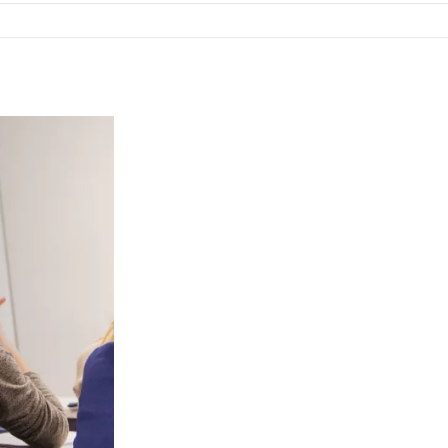
o: 2487 6263 int.105, celular: 093 888 630