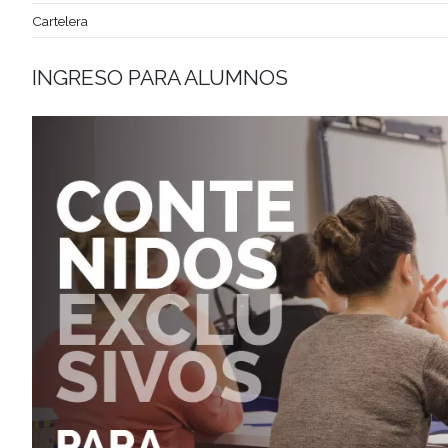
Erika Mendez:
inscripciones@gatodumas.com.uy
Tel fij
Menú de Alumnos
Bolsa de Trabajo | Oportunidades en Gastronomía
Cartelera
INGRESO PARA ALUMNOS