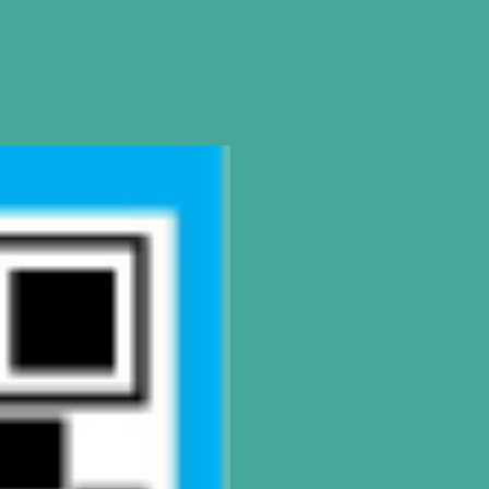
SEDE
Montevideo
OCHO DE OCTUBRE AVDA 2793 – MO
Tel: (+598) 2487 6263
BIZZOZERO Y MONTALDO S.R
CONTACTO
Mail
montevideo@gatodumas.com.
Teléfono
(+598) 2487 6263
WhatsApp