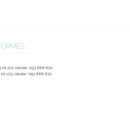
 cada mes. En caso de que se presente una condición particula
iso con el estudio y con el convenio.
 E INFORMES
o: 2487 6263 int.101, celular: 093 888 630