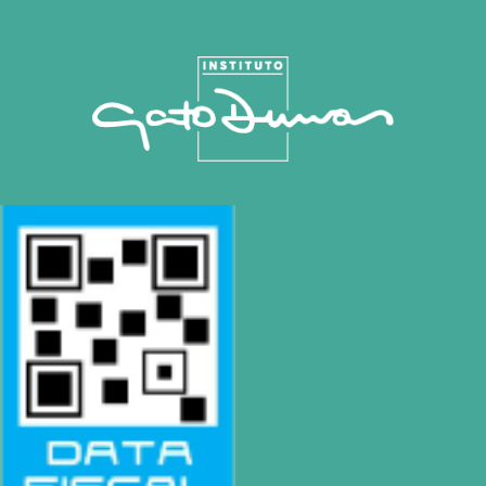
Mapa de Sitio
SEDE
Montevideo
OCHO DE OCTUBRE AVDA 2793 – MONTEVIDEO
Tel: (+598) 2487 6263
BIZZOZERO Y MONTALDO S.R.L
CONTACTO
Mail
montevideo@gatodumas.com.uy
Teléfono
(+598) 2487 6263
WhatsApp
(+598) 93 888 630