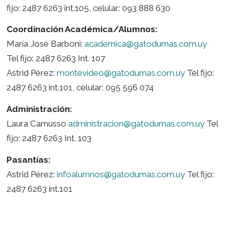
Informes empreasas Bolsa de Trabajo:
Erika Mendez:
inscripciones@gatodumas.com.u
fijo: 2487 6263 int.105, celular: 093 888 630
Coordinación Académica/Alumnos:
María José Barboni:
academica@gatodumas.co
Tel fijo: 2487 6263 Int. 107
Astrid Pérez:
montevideo@gatodumas.com.uy
Te
2487 6263 int.101, celular:
095 596 074
Administración:
Laura Camusso
administracion@gatodumas.com
fijo: 2487 6263 Int. 103