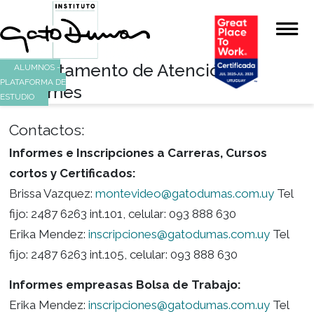
Departamento de Atención e
ALUMNOS -
PLATAFORMA DE
Informes
ESTUDIO
Contactos:
Informes e Inscripciones a Carreras, Cursos
cortos y Certificados:
Brissa Vazquez:
montevideo@gatodumas.com.
fijo: 2487 6263 int.101, celular: 093 888 630
Erika Mendez:
inscripciones@gatodumas.com.u
fijo: 2487 6263 int.105, celular: 093 888 630