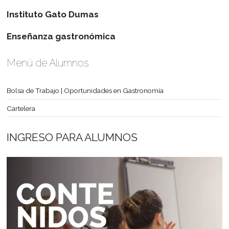
Pasantías:
Astrid Pérez:
infoalumnos@gatodumas.com.uy
Te
2487 6263 int.101
Instituto Gato Dumas
Enseñanza gastronómica
Menú de Alumnos
Bolsa de Trabajo | Oportunidades en Gastronomía
Cartelera