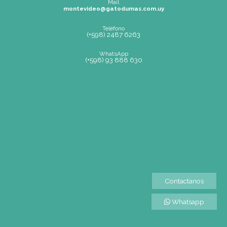
Carreras
(*)
Profesional en Arte Culinario y Gestión
Cocinero Diplomado
Gestión Gastronómica
Gran Diploma de Sommelier
Pastelero Profesional
Diploma en Pastelería y Cocina
Posgrado en Pastelería
Periodismo y Comunicación en Gastronomía
Observaciones