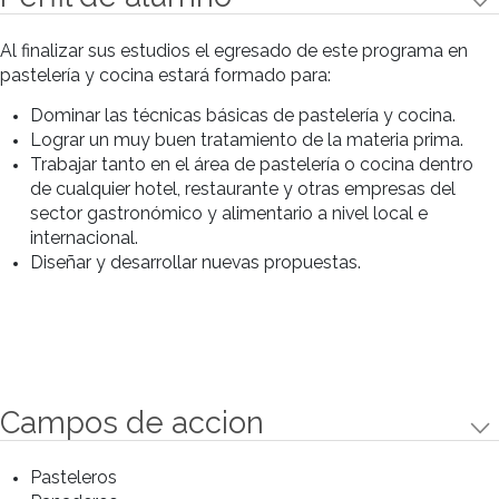
1° año
1° año
• Pastelería I
• Panadería I
• Pastelería II
• Panadería dulce
• Ciencia de los alimentos
• Chocolate
• Higiene alimentaria
• Pastas y salsas
• Arte culinario I - Métodos y técnicas
básicas de cocción I, II y III
• Arte culinario I - Arte culinario I -
Carnes clásicas
• Arte culinario I - Pescados y mariscos