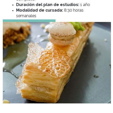
pasteleria y cocina
Requisitos de ingreso:
Ciclo básico
completo.
Duración del plan de estudios:
1 año
Modalidad de cursada:
8:30 horas
semanales
SOLICITA INFORMACION