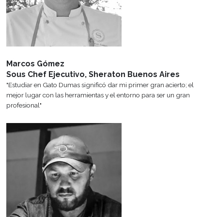
Beneficios para Alumnos
Ser parte de Gato Dumas te brinda beneficios y descuentos exclus
comprar libros, materiales y mucho más.
Títulos y Certificados Oficiales
Docentes Profesio
Todos nuestros están programas
El cuerpo docente del ins
aprobados por el Ministerio de
caracteriza por ser profe
Educación.
actuales y de trayect
Convenios Institucionales
Departamento de A
Gato Dumas mantiene una estrecha
Un espacio de comunicaci