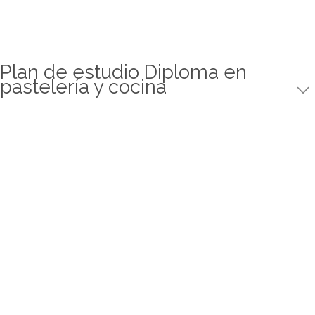
El propósito es formar profesionales que puedan t
operativamente como cocineros en restaura
cualquier otra empresa del sector gastronó
alimentario, además de tener las herramientas sufi
para el desarrollo de nuevos emprendimientos.
Nuestro modelo educativo se fundamenta
desarrollo del alumno como protagonista, en el 
principal protagonista es el alumno, ya que él mi
descubriendo el conocimiento y se irá autosuper
función a sus competencias y habilidades. De
este proceso educativo los docentes actúa
guías, siendo su principal pilar la comunicación
genera entre éste y el alumno. Nuestro 
educativo valora los conocimientos, las habilidad
actitud de cada alumno.