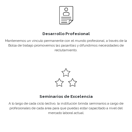
Todos nuestros están programas
El cuerpo docente del ins
aprobados por el Ministerio de
caracteriza por ser profe
Educación.
actuales y de trayect
Convenios Institucionales
Departamento de A
Gato Dumas mantiene una estrecha
Un espacio de comunicaci
relación con importantes empresas e
constante con nuestros 
instituciones para lograr afianzar los
egresados para informa
vínculos entre los ámbitos de
oportunidades laborales, e
excelencia educativa y laboral.
y eventos.
Desarrollo Profesional
Seminarios de Exce
Mantenemos un vínculo permanente
A lo largo de cada ciclo le
con el mundo profesional, a través de
institución brinda seminar