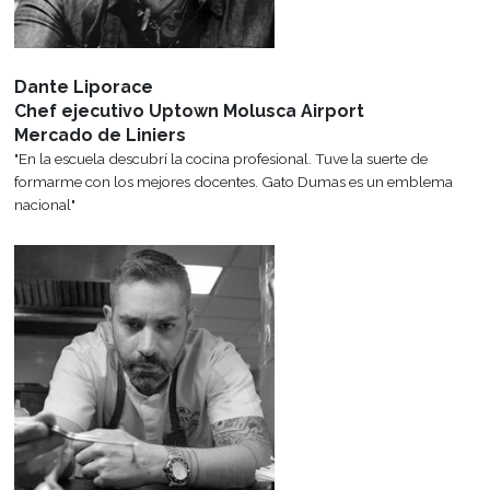
relación con importantes empresas e
constante con nuestros 
instituciones para lograr afianzar los
egresados para informa
vínculos entre los ámbitos de
oportunidades laborales, e
excelencia educativa y laboral.
y eventos.
Desarrollo Profesional
Seminarios de Exce
Mantenemos un vínculo permanente
A lo largo de cada ciclo le
con el mundo profesional, a través de
institución brinda seminar
la Bolsa de trabajo promovemos las
de profesionales de cada ár
pasantías y difundimos necesidades
puedas estar capacitado a
de reclutamiento.
mercado laboral act
Viajes y Visitas
Beneficios para A
Todos los años se programan viajes de
Ser parte de Gato Dumas 