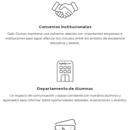
la Bolsa de trabajo promovemos las
de profesionales de cada ár
pasantías y difundimos necesidades
puedas estar capacitado a
de reclutamiento.
mercado laboral act
Viajes y Visitas
Beneficios para A
Todos los años se programan viajes de
Ser parte de Gato Dumas 
capacitación a Francia y a Mendoza,
beneficios y descuentos e
como también visitas guiadas a
para comprar libros, mat
hoteles, empresas, ferias y
mucho más.
restaurantes.
Porque elegirnos