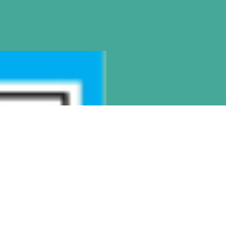
SEDE
Montevideo
OCHO DE OCTUBRE AVDA 2793 – MO
Tel: (+598) 2487 6263
BIZZOZERO Y MONTALDO S.R
CONTACTO
Mail
montevideo@gatodumas.com.
Teléfono
(+598) 2487 6263
WhatsApp
(+598) 93 888 630