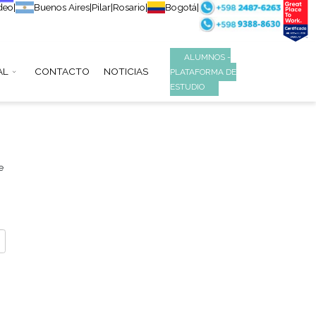
Montevideo
|
Buenos Aires
|
Pilar
|
Rosario
|
B
S
INSTITUCIONAL
CONTACTO
NOTICIAS
co para su cuenta. Se le
ya recibido, podrá