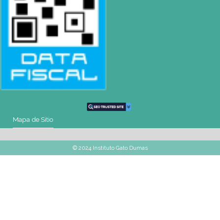
Mail
montevideo@gatodumas.com.uy
Teléfono
(+598) 2487 6263
WhatsApp
(+598) 93 888 630