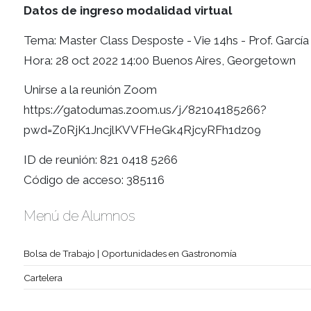
Ingresar a Auto Inscripcion
Datos de ingreso modalidad virtual
Tema: Master Class Desposte - Vie 14hs - Pro
Hora: 28 oct 2022 14:00 Buenos Aires, Geor
Unirse a la reunión Zoom
https://gatodumas.zoom.us/j/82104185266
pwd=Z0RjK1JncjlKVVFHeGk4RjcyRFh1dz09
ID de reunión: 821 0418 5266