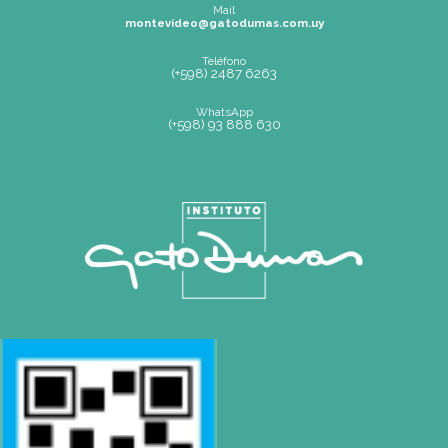
Mapa de Sitio
SEDE
Montevideo
OCHO DE OCTUBRE AVDA 2793 – MONTEVIDEO
Tel: (+598) 2487 6263
BIZZOZERO Y MONTALDO S.R.L
CONTACTO