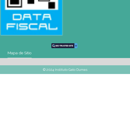
Montevideo
OCHO DE OCTUBRE AVDA 2793 – MONTEVIDEO
Tel: (+598) 2487 6263
BIZZOZERO Y MONTALDO S.R.L
CONTACTO
Mail
montevideo@gatodumas.com.uy
Teléfono
(+598) 2487 6263
WhatsApp
(+598) 93 888 630