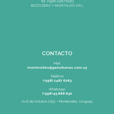
Vittorio Gassman, María Félix, Robert Duvall, entre
Alan Parker filmó escenas de su Evita y Carlos Sa
Tango. En 1998, Yoko Ono visitó La Ideal y expres
"Háganse justicia a sí mismos, y no destruyan su hi
y su cultura".