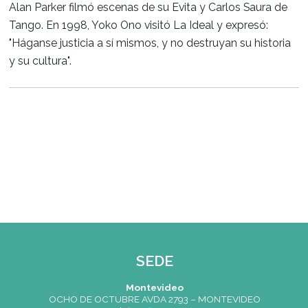
recargada y muy bien conservada, que data de la
década de 1910.
Funciona desde 1912​ en el local de la calle Suipa
un edificio de dos plantas diseñado por el ingenier
González por pedido de su fundador Don Manuel
Rosendo Fernández, un comerciante oriundo de Ga
El local fue realizado con materiales y elementos
importados de Europa: arañas francesas, sillones
checoslovacos, vitrales italianos, boiserie de roble
Eslavonia tallada artesanalmente, mármoles para 
escaleras, cristal biselado para las vitrinas, bronces
negro, etc.
Entre sus visitantes ilustres se cuentan: Maurice Ch