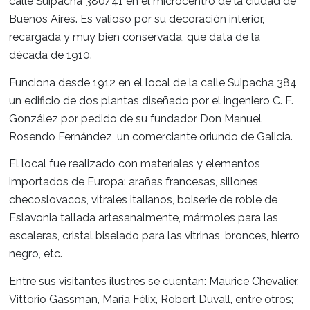
La Confitería Ideal (o La Ideal) es un bar notable e
calle Suipacha 380/41​ en el microcentro de la ci
Buenos Aires. Es valioso por su decoración interior