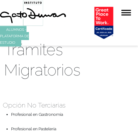
ALUMNOS -
PLATAFORMA DE
Trámites
ESTUDIO
Migratorios
Opción No Terciarias
Profesional en Gastronomía