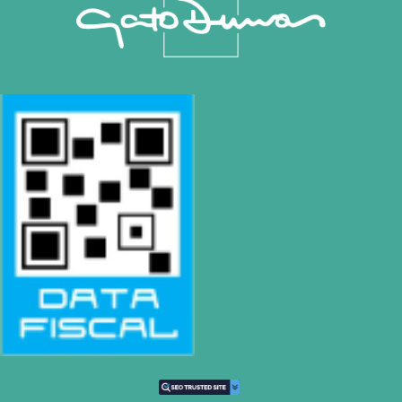
BIZZOZERO Y MONTALDO S.R.L
CONTACTO
Mail
montevideo@gatodumas.com.uy
Teléfono
(+598) 2487 6263
WhatsApp
(+598) 93 888 630