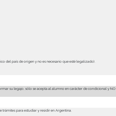
ucativo
Países sin convenio
Tramitación de Residencias y DNI – 
do por médico del país de origen y no es necesario que esté leg