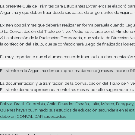
Hasta no presentar la totalidad de la documentación requerida
nuestra institución.
Los estudiantes provenientes del extranjero tienen que realizar 
La presente Guía de Trámites para Estudiantes Extranjeros se e
Argentina y que deben traer desde sus países de origen, antes d
Existen dos trámites que deberán realizar en forma paralela c
1) La Convalidación del Título de Nivel Medio, solicitada por e
2) La obtención de la Radicación Temporaria, que solicita de D
la confección del Título, que se confeccionará luego de finaliz
Es muy importante que el alumno recuerde traer toda la documen
El trámite en la Argentina demora aproximadamente 3 meses