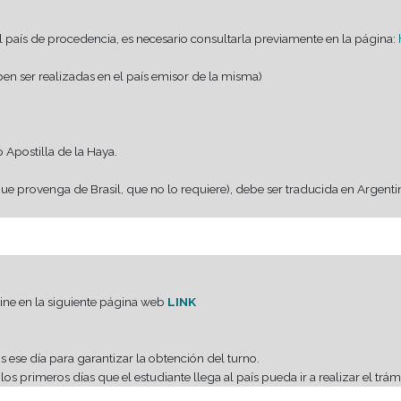
ulo de Nivel Medio varían según el país de donde se provenga.
rimos iniciarlo inmediatamente.
co, Paraguay, Perú, Uruguay y Venezuela.
 en el extranjero, pertenezcan a países con los que hay Conve
ar según el país de procedencia, es necesario consultarla pre
colar (deben ser realizadas en el país emisor de la misma)
ecesario).
entación o Apostilla de la Haya.