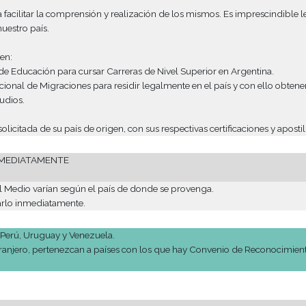
 para conformar su legajo, sólo se acepta al alumno en caráct
una serie de trámites para estudiar y residir en Argentina.
laboró para facilitar la comprensión y realización de los mism
e viajar a nuestro país.
uando lleguen:
l Ministerio de Educación para cursar Carreras de Nivel Superio
irección Nacional de Migraciones para residir legalmente en el 
ados los estudios.
tación solicitada de su país de origen, con sus respectivas ce
. Iniciarlo INMEDIATAMENTE