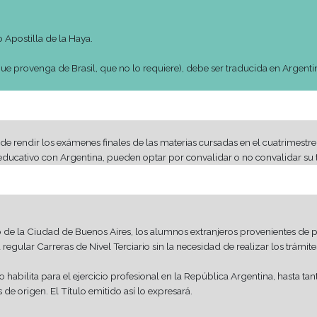
S (Pasaporte o cédula expedidos por el país de origen, c
ne)
ación – Presidencia de la Nación
 – Argentina /Tel: (+54 11) 4129-1000
de Gastronomía
 fotocopia en Depto. de Alumnos.
tificación de finalización de estudios de nivel medio de su país
colar (deben ser realizadas en el país emisor de la misma)
ecesario).