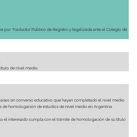
on sello de entrada).
.