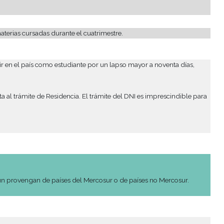
del idioma español, con vocabulario relacionado al plan de e
rán rendir satisfactoriamente las asignaturas de Formación Na
aterias mencionadas.
xamen y una vez cumplimentados estos exámenes la escuela emit