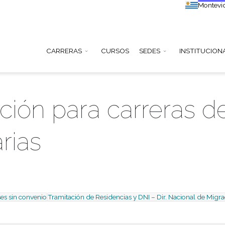
CARRERAS
CURSOS
SEDE
ación para carre
rciarias