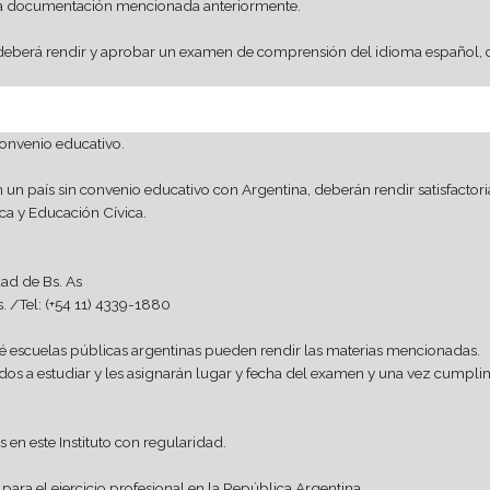
entación o Apostilla de la Haya.
n de la que provenga de Brasil, que no lo requiere), debe ser
ndiciones de rendir los exámenes finales de las materias cursa
 convenio educativo con Argentina, pueden optar por convalida
l Gobierno de la Ciudad de Buenos Aires, los alumnos extranj
 en forma regular Carreras de Nivel Terciario sin la necesidad
 de Estudios no habilita para el ejercicio profesional en la Repú
a y su país de origen. El Título emitido así lo expresará.