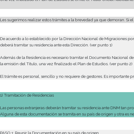
El alumno que opte por esta modalidad deberá presentar en 
Si el alumno extranjero proviene de un país que no sea de ha
acceder. Este examen se evaluará antes del inicio del ciclo lecti
b) Con Convalidación de Títulos de Nivel Medio obtenidos en 
El alumno que decida convalidar sus estudios de nivel medio c
deben rendir son: Lengua y Literatura, Historia, Geografía, Inst
Para ello deberá comunicarse al:
Sector Equivalencias del Ministerio de Educación del Gobierno
Dirección: Esmeralda 55 Planta Baja – Ciudad de Buenos Aires d
Allí les informarán qué documentación debe presentar el alum
En la escuela asignada les proporcionarán los programas con 