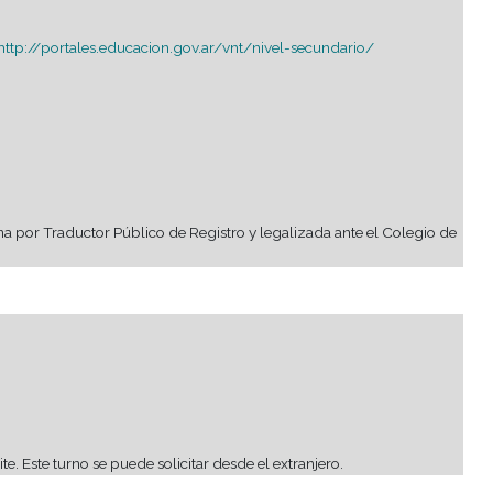
nio de Reconocimiento de Estudios y deseen acceder a estudio
viamente en la página:
http://portales.educacion.gov.ar/vnt/ni