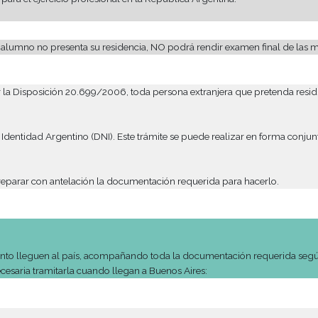
el Colegio la documentación mencionada anteriormente.
bla hispana deberá rendir y aprobar un examen de comprensión 
vo.
países sin convenio educativo.
ursados en un país sin convenio educativo con Argentina, debe
rucción Cívica y Educación Cívica.
 de la Ciudad de Bs. As
e 9 a 17 hs. /Tel: (+54 11) 4339-1880
no y en qué escuelas públicas argentinas pueden rendir las m
los contenidos a estudiar y les asignarán lugar y fecha del e