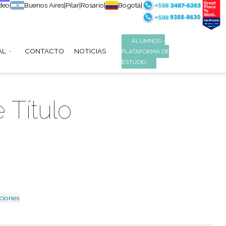
Montevideo
|
Buenos Aires
|
Pilar
|
Rosario
|
B
S
INSTITUCIONAL
CONTACTO
NOTICIAS
ras de Título