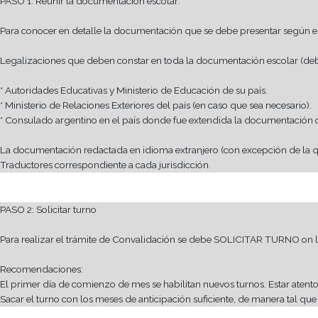
La documentación y la tramitación de la Convalidación del Tít
El trámite demora aproximadamente tres meses, por ello suge
Bolivia, Brasil, Colombia, Chile, Ecuador, España, Italia, Méxi
Quienes hayan culminado sus estudios de educación secundaria
deberán CONVALIDAR sus estudios
PASO 1: Reunir la documentación escolar:
Para conocer en detalle la documentación que se debe present
Legalizaciones que deben constar en toda la documentación es
* Autoridades Educativas y Ministerio de Educación de su país.
* Ministerio de Relaciones Exteriores del país (en caso que sea n
* Consulado argentino en el país donde fue extendida la docum