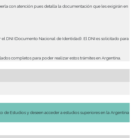
er de condicional y NO podrá rendir los exámenes finales del c
os. Es imprescindible leerla con atención pues detalla la docum
r en Argentina.
país y con ello obtener el DNI (Documento Nacional de Identida
rtificaciones y apostillados completos para poder realizar esto