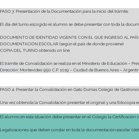
La documentación redactada en idioma extranjero (con excepció
Traductores correspondiente a cada jurisdicción.
PASO 2: Solicitar turno
Para realizar el trámite de Convalidación se debe SOLICITAR
Recomendaciones:
El primer día de comienzo de mes se habilitan nuevos turnos. E
Sacar el turno con los meses de anticipación suficiente, de maner
PASO 3: Presentación de la Documentación para la inicio del tr
El día del turno escogido el alumno se debe presentar con toda