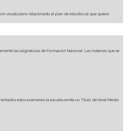
 traducida en Argentina por Traductor Público de Registro y l
das en el cuatrimestre.
r o no convalidar su título de nivel medio.
eros provenientes de países sin convenio educativo que hayan
 de realizar los trámites de homologación de estudios de nivel
blica Argentina, hasta tanto el interesado cumpla con el trámite 