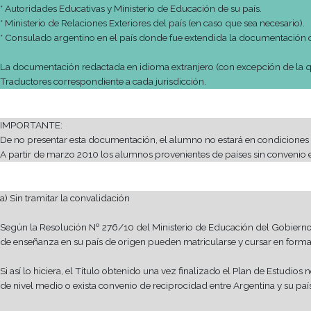
DOCUMENTO DE IDENTIDAD VIGENTE CON EL QUE INGRESÓ AL PAÍ
DOCUMENTACIÓN ESCOLAR (según el país de donde provie
COPIA DEL TURNO obtenido on line.
El trámite de Convalidación se realiza en el Ministerio de Educ
Dirección: Montevideo 950 C.P. 1019 – Ciudad de Buenos Aires
PASO 4: Presentar la Convalidación en Gato Dumas Colegio 
Una vez obtenida la Convalidación presentar el original y una
El alumno en esta situación debe presentar en el Colegio la Cer
Legalizaciones que deben constar en toda la documentación es
* Autoridades Educativas y Ministerio de Educación de su país.
* Ministerio de Relaciones Exteriores del país (en caso que sea n