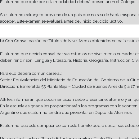
* Consulado argentino en el país donde fue extendida la docum
La documentación redactada en idioma extranjero (con excepció
Traductores correspondiente a cada jurisdicción.
IMPORTANTE:
De no presentar esta documentación, el alumno no estará en co
A partir de marzo 2010 los alumnos provenientes de países sin
a) Sin tramitar la convalidación
Según la Resolución Nº 276/10 del Ministerio de Educación de
de enseñanza en su país de origen pueden matricularse y cursar
Si así lo hiciera, el Título obtenido una vez finalizado el Plan
de nivel medio o exista convenio de reciprocidad entre Argentin