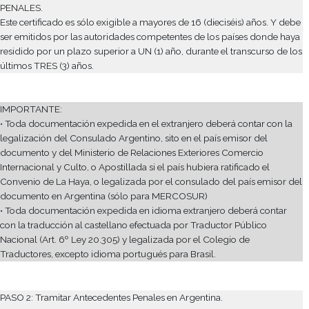
1) Tramitación de Residencias
Las personas extranjeras deberán tramitar su residencia ante
D
pronto lleguen al país, acompañando toda la documentación 
según provengan de países del Mercosur o de países no Merco
Alguna de esta documentación se tramita en su país de origen 
necesaria tramitarla cuando llegan a Buenos Aires:
PASO 1: Reunir la documentación en su país de origen
Antes de viajar a Argentina, es necesario que tramiten en su paí
origen un CERTIFICADO DE CARENCIA DE ANTECEDENTES
PENALES.
Este certificado es sólo exigible a mayores de 16 (dieciséis) añ
ser emitidos por las autoridades competentes de los países d
residido por un plazo superior a UN (1) año, durante el transcu
últimos TRES (3) años.