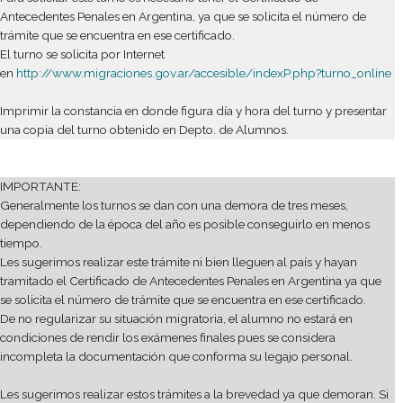
ANTECEDENTES PENALES ARGENTINOS
Este certificado es sólo exigible a mayores de 16 (dieciséis) años
expedido por la Policía Federal Argentina (Azopardo 620 - C.A
Edificio Nª4 de la DNM de 9 a 12 hs) o por el Registro Nacional
Reincidencia dependiente del Ministerio de Justicia y Derecho
(Tucumán 1353 – C.A.B.A.).
Para tramitarlo en el Registro Nacional de Reincidencia es nece
sacar turno previamente por Internet en la
página:
http://www.dnrec.jus.gov.ar/InicioTramite/
. Este turn
puede solicitar desde el extranjero.
IMPORTANTE:
Es necesario tramitar este certificado para sacar el Turno en 
PASO 3: Solicitar Turno en la Dirección Nacional de Migracion