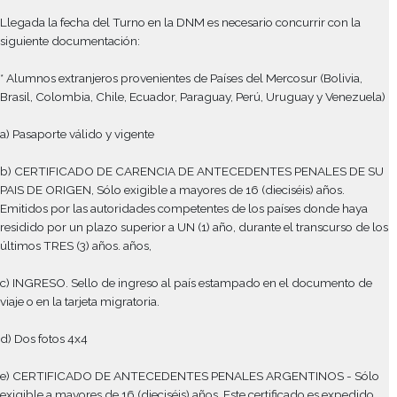
condiciones de rendir los exámenes finales pues se considera
incompleta la documentación que conforma su legajo persona
Les sugerimos realizar estos trámites a la brevedad ya que de
el alumno no presenta su residencia, NO podrá rendir examen 
las materias cursadas durante el cuatrimestre.
PASO 4: Sólo para alumnos Extranjeros provenientes de paíse
Mercosur que no requieran Visa (Ej: México, EEUU, Israel, etc.)
Una vez que han reservado el Turno para tramitar su residencia
DNM, tienen que solicitar en el Depto. de Alumnos del Colegio,
Constancia Electrónica de Inscripción. Esta constancia se entr
impresa y firmada por las autoridades del colegio para que e
la presente en el trámite de su residencia.