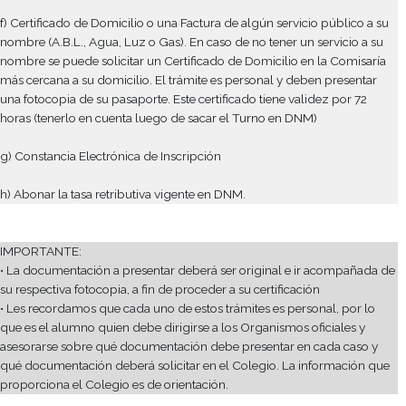
nombre se puede solicitar un Certificado de Domicilio en la C
más cercana a su domicilio. El trámite es personal y deben pre
una fotocopia de su pasaporte. Este certificado tiene validez p
horas (tenerlo en cuenta luego de sacar el Turno en DNM)
g) Abonar la tasa retributiva vigente en DNM.
* Alumnos provenientes de Países extra Mercosur que no requi
(Ej: México, EEUU, Israel, etc.)
Las personas extranjeras contempladas en el presente título qu
este trámite desde la Argentina deberán tramitar su residencia
DNM dentro de los treinta (30) días contados a partir de la emi
carta electrónica a Migraciones acompañando de la siguiente
documentación:
a) Pasaporte válido y vigente