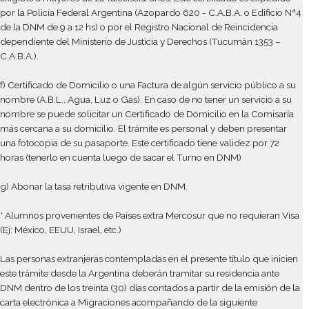
IMPORTANTE:
La Constancia Electrónica de Inscripción tiene una validez de 30
días a partir del día de emisión de la misma.
PASO 5: Concurrir a Migraciones para tramitar la Radicación 
como estudiante formal.
Llegada la fecha del Turno en la DNM es necesario concurrir c
siguiente documentación:
* Alumnos extranjeros provenientes de Países del Mercosur (Bol
Brasil, Colombia, Chile, Ecuador, Paraguay, Perú, Uruguay y V
a) Pasaporte válido y vigente
b) CERTIFICADO DE CARENCIA DE ANTECEDENTES PENALE
PAIS DE ORIGEN, Sólo exigible a mayores de 16 (dieciséis) año