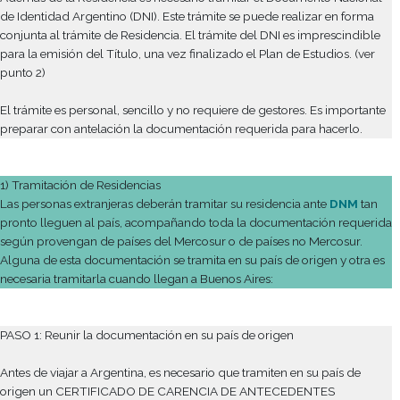
Si el alumno no presenta su residencia, NO podrá rendir exame
de las materias cursadas durante el cuatrimestre.
De acuerdo a lo establecido por la Dirección Nacional de Migr
por la Disposición 20.699/2006, toda persona extranjera que
residir en el país como estudiante por un lapso mayor a novent
deberá tramitar su residencia ante esta Dirección. (ver punto 1)
Además de la Residencia es necesario tramitar el Documento 
de Identidad Argentino (DNI). Este trámite se puede realizar e
conjunta al trámite de Residencia. El trámite del DNI es impres
para la emisión del Título, una vez finalizado el Plan de Estudio
punto 2)
El trámite es personal, sencillo y no requiere de gestores. Es i
preparar con antelación la documentación requerida para hace