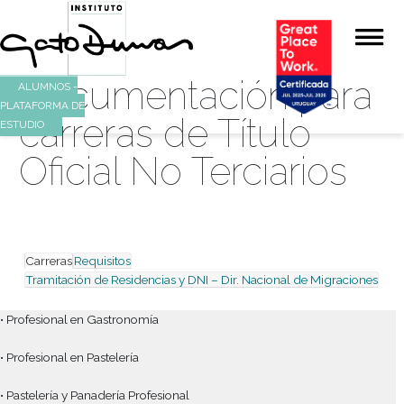
Documentación pa
ALUMNOS -
PLATAFORMA DE
carreras de Título
ESTUDIO
Oficial No Terciario
Carreras
Requisitos
Tramitación de Residencias y DNI – Dir. Nacional de Migr
• Profesional en Gastronomía