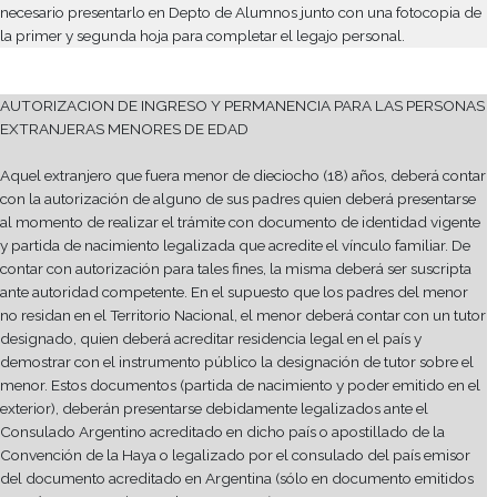
f) Certificado de Domicilio o una Factura de algún servicio púb
nombre (A.B.L., Agua, Luz o Gas). En caso de no tener un servic
nombre se puede solicitar un Certificado de Domicilio en la C
más cercana a su domicilio. El trámite es personal y deben pre
una fotocopia de su pasaporte. Este certificado tiene validez p
horas (tenerlo en cuenta luego de sacar el Turno en DNM)
g) Constancia Electrónica de Inscripción
h) Abonar la tasa retributiva vigente en DNM.
IMPORTANTE:
• La documentación a presentar deberá ser original e ir acom
su respectiva fotocopia, a fin de proceder a su certificación
• Les recordamos que cada uno de estos trámites es personal, 
que es el alumno quien debe dirigirse a los Organismos oficial
asesorarse sobre qué documentación debe presentar en cada 
qué documentación deberá solicitar en el Colegio. La informa