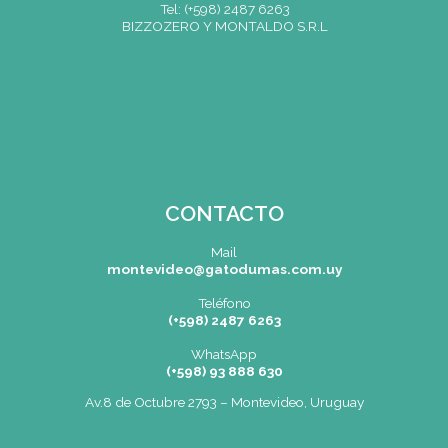
Quienes residan en el Gran Buenos Aires deberán tramitarlo en
Registro Civil de su zona.
El trámite del DNI demora unos meses. En cuanto lo obtengas 
necesario presentarlo en Depto de Alumnos junto con una fot
la primer y segunda hoja para completar el legajo personal.
AUTORIZACION DE INGRESO Y PERMANENCIA PARA LAS 
EXTRANJERAS MENORES DE EDAD
Aquel extranjero que fuera menor de dieciocho (18) años, deb
con la autorización de alguno de sus padres quien deberá pre
al momento de realizar el trámite con documento de identida
y partida de nacimiento legalizada que acredite el vínculo fami
contar con autorización para tales fines, la misma deberá ser s
ante autoridad competente. En el supuesto que los padres de