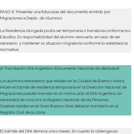
b) CERTIFICADO DE CARENCIA DE ANTECEDENTES PENALE
PAIS DE ORIGEN, Sólo exigible a mayores de 16 (dieciséis) año
Emitidos por las autoridades competentes de los países dond
residido por un plazo superior a UN (1) año, durante el transcu
últimos TRES (3) años. años,
c) INGRESO. Sello de ingreso al país estampado en el docum
viaje o en la tarjeta migratoria.
d) Dos fotos 4x4
e) CERTIFICADO DE ANTECEDENTES PENALES ARGENTINOS
exigible a mayores de 16 (dieciséis) años. Este certificado es e
por la Policía Federal Argentina (Azopardo 620 - C.A.B.A. o Ed
de la DNM de 9 a 12 hs) o por el Registro Nacional de Reincide
dependiente del Ministerio de Justicia y Derechos (Tucumán 1
C.A.B.A.).