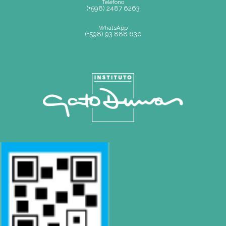
de 7.30 a 20hs
Av. Antártida Argentina 1355 - Ciudad de Buenos Aires - Aten
público: de 7.30 a 13.30 hs
SEDE
Montevideo
OCHO DE OCTUBRE AVDA 2793 – MONTEVIDEO
Tel: (+598) 2487 6263
BIZZOZERO Y MONTALDO S.R.L