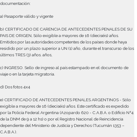
Emitidos por las autoridades competentes de los países dond
residido por un plazo superior a UN (1) año, durante el transcu
últimos TRES (3) años. años,
c) INGRESO. Sello de ingreso al país estampado en el docum
viaje o en la tarjeta migratoria.
d) Dos fotos 4x4
e) CERTIFICADO DE ANTECEDENTES PENALES ARGENTINOS
exigible a mayores de 16 (dieciséis) años. Este certificado es e
por la Policía Federal Argentina (Azopardo 620 - C.A.B.A. o Ed
de la DNM de 9 a 12 hs) o por el Registro Nacional de Reincide
dependiente del Ministerio de Justicia y Derechos (Tucumán 1
C.A.B.A.).
f) Certificado de Domicilio o una Factura de algún servicio púb
nombre (A.B.L., Agua, Luz o Gas). En caso de no tener un servic