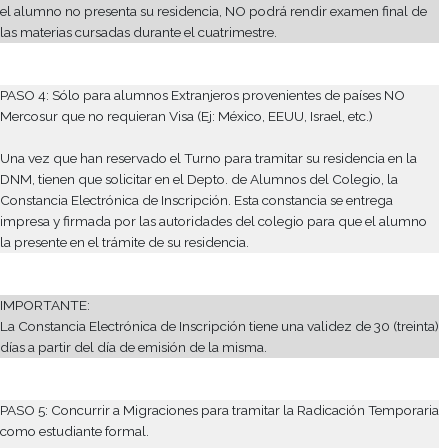
Para solicitar este turno es necesario tener el Certificado de
Antecedentes Penales en Argentina, ya que se solicita el núme
trámite que se encuentra en ese certificado.
El turno se solicita por Internet
en
http://www.migraciones.gov.ar/accesible/indexP.php?tur
Imprimir la constancia en donde figura día y hora del turno y 
una copia del turno obtenido en Depto. de Alumnos.
IMPORTANTE:
Generalmente los turnos se dan con una demora de tres meses
dependiendo de la época del año es posible conseguirlo en 
tiempo.
Les sugerimos realizar este trámite ni bien lleguen al país y ha
tramitado el Certificado de Antecedentes Penales en Argentina
se solicita el número de trámite que se encuentra en ese certifi
De no regularizar su situación migratoria, el alumno no estará 