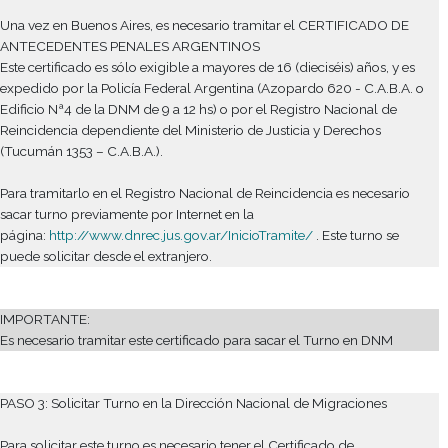
IMPORTANTE:
• Toda documentación expedida en el extranjero deberá contar
legalización del Consulado Argentino, sito en el país emisor d
documento y del Ministerio de Relaciones Exteriores Comerci
Internacional y Culto, o Apostillada si el país hubiera ratificado 
Convenio de La Haya, o legalizada por el consulado del país 
documento en Argentina (sólo para MERCOSUR)
• Toda documentación expedida en idioma extranjero deberá 
con la traducción al castellano efectuada por Traductor Públi
Nacional (Art. 6º Ley 20.305) y legalizada por el Colegio de
Traductores, excepto idioma portugués para Brasil.
PASO 2: Tramitar Antecedentes Penales en Argentina.
Una vez en Buenos Aires, es necesario tramitar el CERTIFICA