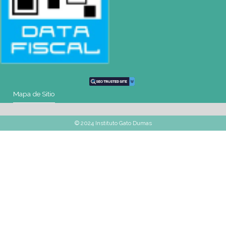
CONTACTO
Mail
montevideo@gatodumas.com.uy
Teléfono
(+598) 2487 6263
WhatsApp
(+598) 93 888 630
Av.8 de Octubre 2793 – Montevideo, Uruguay