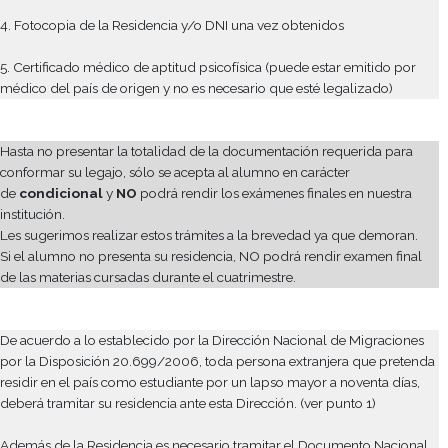
alumno extranjero presente en Gato Dumas Colegio de
Gastronomía original y copia de su último título de estudio).
2. 1 Foto 4x4 color
3. Fotocopia de PASAPORTE hasta obtener DNI argentino
4. Fotocopia de la Residencia y/o DNI una vez obtenidos
5. Certificado médico de aptitud psicofísica (puede estar emiti
médico del país de origen y no es necesario que esté legalizad
Hasta no presentar la totalidad de la documentación requerid
conformar su legajo, sólo se acepta al alumno en carácter
de
condicional
y
NO
podrá rendir los exámenes finales en nu
institución.
Les sugerimos realizar estos trámites a la brevedad ya que de