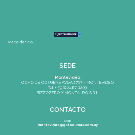
no residan en el Territorio Nacional, el menor deberá contar co
designado, quien deberá acreditar residencia legal en el país y
demostrar con el instrumento público la designación de tutor 
menor. Estos documentos (partida de nacimiento y poder emit
exterior), deberán presentarse debidamente legalizados ante e
Consulado Argentino acreditado en dicho país o apostillado d
Convención de la Haya o legalizado por el consulado del país
del documento acreditado en Argentina (sólo en documento 
en países pertenecientes al MERCOSUR).
PARA MAYOR INFORMACIÓN
Dirección Nacional de Migraciones
www.migraciones.gov.ar
| Tel: (+5411) 4317-0235/0236/023