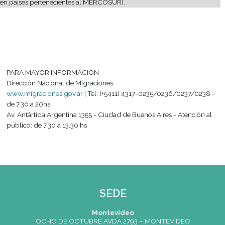
proporciona el Colegio es de orientación.
PASO 6: Presentar una fotocopia del documento emitido por
Migraciones a Depto. de Alumnos
La Residencia otorgada podrá ser temporaria o transitoria con
Estudios. Es responsabilidad del alumno renovarla, en caso de
necesario, y mantener su situación migratoria conforme lo esta
normativa.
2) Tramitación DNI Argentino (Documento Nacional de Identid
Los alumnos extranjeros que residan en la Ciudad de Buenos A
inicien el trámite de residencia temporaria en la Dirección Nac
Migraciones pueden tramitar en el mismo acto el DNI Argentin
necesidad de concurrir al Registro Nacional de las Personas.