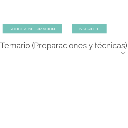
creó Programas de Educación a Distancia que les per
continuar capacitándose a través de Internet.
Duración del plan de estudios
: 6 meses
Modalidad de Cursada:
6 clases de modalidad a distanc
clases son publicadas 1 vez por semana y quedan a disp
del alumno a lo largo de todo el curso. El contacto
profesor es vía chat y vía foros de consulta, debate e inte
con el grupo.
+