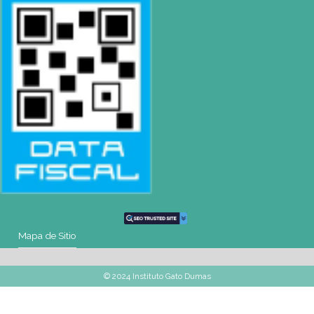
OCHO DE OCTUBRE AVDA 2793 – MONTEVIDEO
Tel: (+598) 2487 6263
BIZZOZERO Y MONTALDO S.R.L
CONTACTO
Mail
montevideo@gatodumas.com.uy
Teléfono
(+598) 2487 6263
WhatsApp