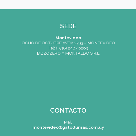
Cocinero Diplomado
Gestión Gastronómica
Gran Diploma de Sommelier
Pastelero Profesional
Diploma en Pastelería y Cocina
Posgrado en Pastelería
Periodismo y Comunicación en Gastronomía
Observaciones
CAPTCHA
(*)