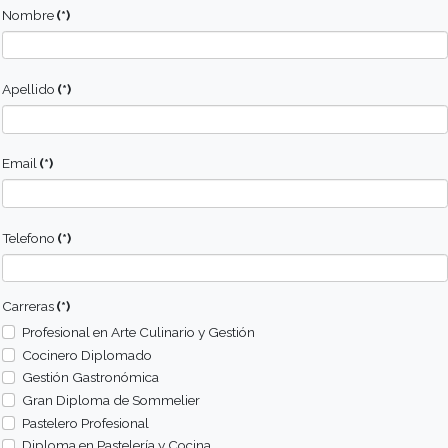
adecuado costeo de platos.
Conocer las formulas de cálculo de cantidades
materias primas a costear.
Reconocer la función de la gestión de costos 
aspecto fundamental para alcanzar la competiti
Conocer, comprender y analizar la importancia 
cálculo de precios sobre bases fiables de dete
de costos.
Aplicar la técnica de Ingeniería del Menú como 
tomar decisiones.
Conocer y aplicar los procedimientos necesario
realizar una adecuada estimación de ventas y p
estimar resultados.
Adquirir conocimientos para establecer el nivel 
mínimas para no perder (punto de equilibrio).