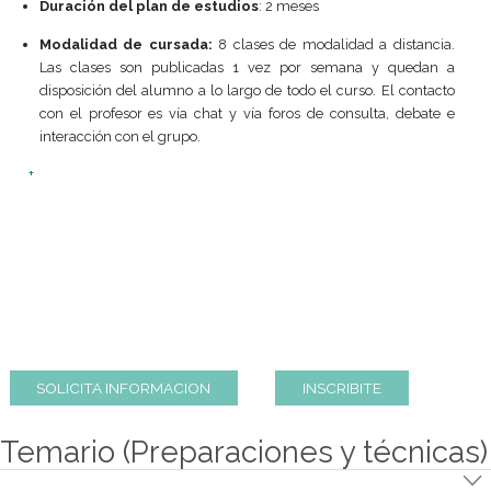
RESTAURANTES A
DISTANCIA
Este curso está diseñado para enseñar todos los prin
básicos a tener en cuenta a la hora de diseñar un resta
desde sus instalaciones de cocina hasta la decorac
ambientación del salón según la tendencia, el tipo de serv
imagen que desee tener el restaurante.
Duración del plan de estudios
: 2 meses
Modalidad de cursada:
8 clases de modalidad a dist
Las clases son publicadas 1 vez por semana y que
disposición del alumno a lo largo de todo el curso. El co
con el profesor es vía chat y vía foros de consulta, de