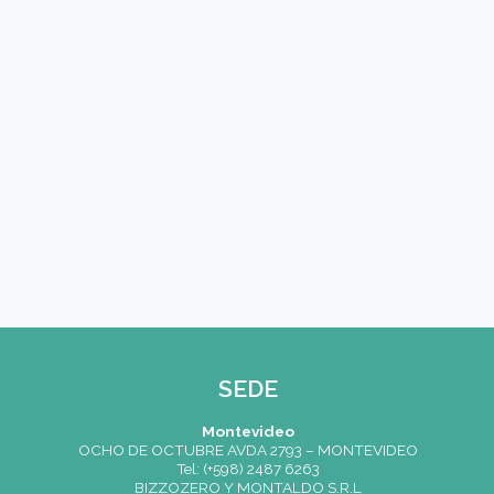
Telefono
(*)
Carreras
(*)
Profesional en Arte Culinario y Gestión
Cocinero Diplomado
Gestión Gastronómica
Gran Diploma de Sommelier
Pastelero Profesional
Diploma en Pastelería y Cocina
Posgrado en Pastelería
Periodismo y Comunicación en Gastronomía
Observaciones