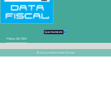
Mail
montevideo@gatodumas.com.uy
Teléfono
(+598) 2487 6263
WhatsApp
(+598) 93 888 630
Av.8 de Octubre 2793 – Montevideo, Uruguay
Mapa de Sitio