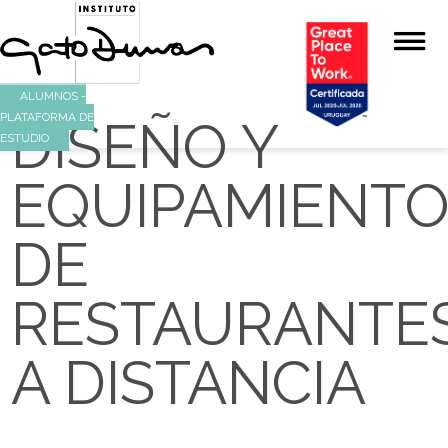
ALUMNOS -
PLATAFORMA DE
DISEÑO Y
ESTUDIO
EQUIPAMIEN
DE
RESTAURAN