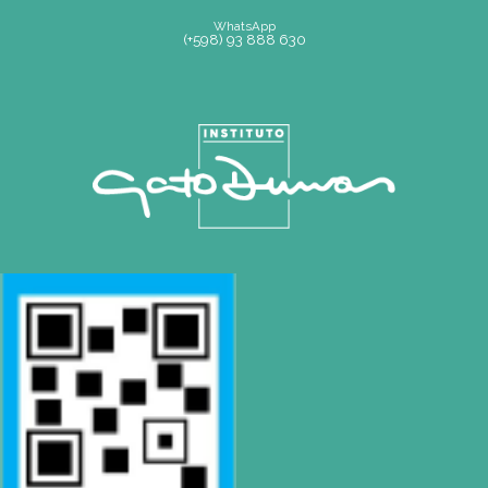
SEDE
Montevideo
OCHO DE OCTUBRE AVDA 2793 – MONTEVIDEO
Tel: (+598) 2487 6263
BIZZOZERO Y MONTALDO S.R.L
CONTACTO