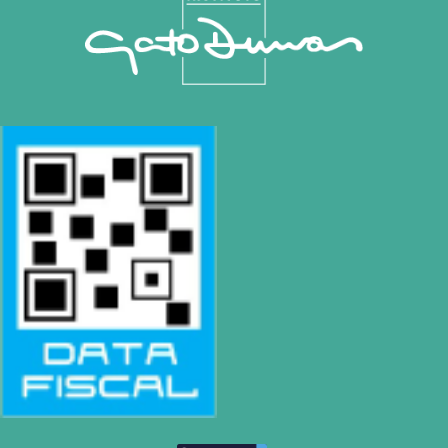
CONTACTO
Mail
montevideo@gatodumas.com.uy
Teléfono
(+598) 2487 6263
WhatsApp
(+598) 93 888 630