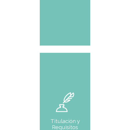
Perfil
Pasión, destreza,
creatividad y
trabajo en equipo
son atributos
imprescindibles