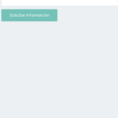
Numero de teléfono
Seleccionar Carrera
(*)
Solicitar información