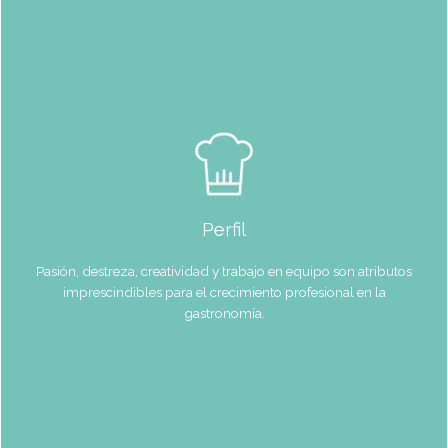
Duración
Nuestras diferentes
carreras
profesionales te
brindan la
posibilidad de
comenzar tu
formación a tu
tiempo .