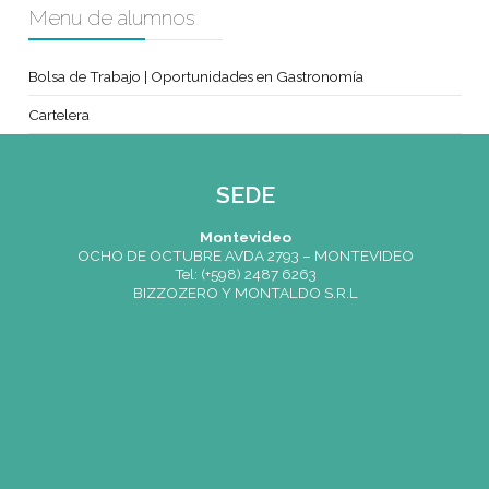
|
Cocina Española
|
Fine Dinning
|
Cocina de Restaur
|
Panadería de Tienda
|
Tortas clásicas reversionad
|
Negocio de la Gastronomía
|
Emprender
|
Sistemas ope
Menu de alumnos
Bolsa de Trabajo | Oportunidades en Gastronomía
Cartelera
SEDE