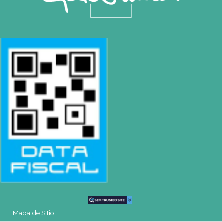
Montevideo
OCHO DE OCTUBRE AVDA 2793 – MONTEVIDEO
Tel: (+598) 2487 6263
BIZZOZERO Y MONTALDO S.R.L
CONTACTO
Mail
montevideo@gatodumas.com.uy
Teléfono
(+598) 2487 6263
WhatsApp
(+598) 93 888 630