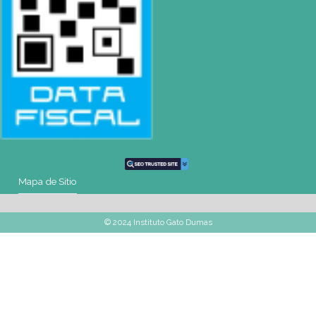
Montevideo
OCHO DE OCTUBRE AVDA 2793 – MONTEVIDEO
Tel: (+598) 2487 6263
BIZZOZERO Y MONTALDO S.R.L
CONTACTO
Mail
montevideo@gatodumas.com.uy
Teléfono
(+598) 2487 6263
WhatsApp
(+598) 93 888 630