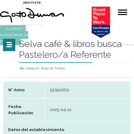
ALUMNOS -
PLATAFORMA DE
Selva café & libros bus
ESTUDIO
Pastelero/a Referente
Categoría:
Bolsa de Trabajo
N° Aviso
537922631
Fecha
2025-04-21
Publicación