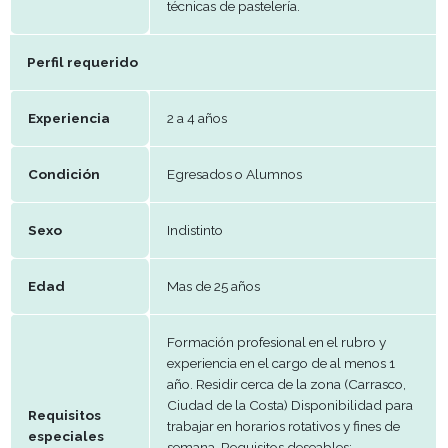
atractiva. Control de calidad: Verifi
que todos los productos cumplan
los estándares de sabor, textura y
apariencia. Supervisar y controlar e
Tareas
de insumos, ingredientes y materia
Generales
Mantener un ambiente de trabajo 
y ordenado, siguiendo estrictament
normas de higiene y seguridad
alimentaria. Proponer y experimen
con nuevas recetas, técnicas y
decoraciones para mantener la ofe
actualizada y atractiva. Guiar y cap
a ayudantes o personal de apoyo e
técnicas de pastelería.
Perfil requerido