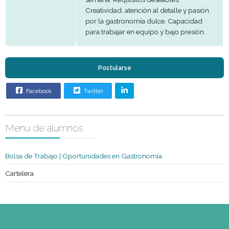
Experiencia
2 a 4 años
Condición
Egresados o Alumnos
Sexo
Indistinto
Edad
Mas de 25 años
Formación profesional en el rubro 
experiencia en el cargo de al meno
año. Residir cerca de la zona (Carr
Ciudad de la Costa) Disponibilida
Requisitos
trabajar en horarios rotativos y fine
especiales
semana. Requisitos deseables:
Creatividad, atención al detalle y p
por la gastronomía dulce. Capaci