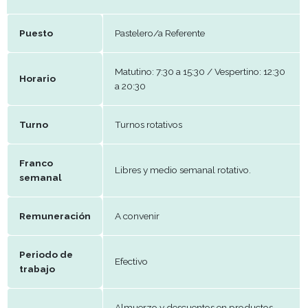
Telefono
099981897
E-mail
rrhh@selvacafe.uy
Datos del puesto
Puesto
Pastelero/a Referente
Matutino: 7:30 a 15:30 / Vespertino:
Horario
a 20:30
Turno
Turnos rotativos
Franco