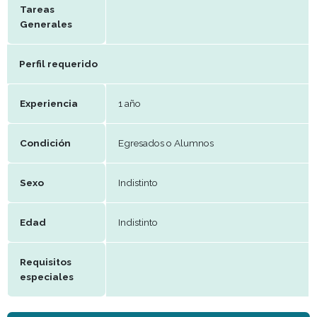
Remuneración
A convenir
Periodo de
Efectivo
trabajo
Beneficios
Tareas
Generales
Perfil requerido
Experiencia
1 año