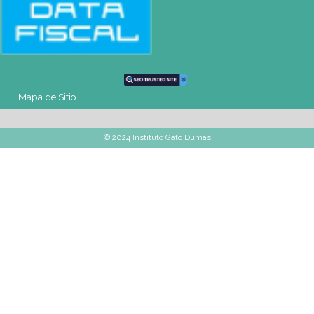
montevideo@gatodumas.com.uy
Teléfono
(+598) 2487 6263
WhatsApp
(+598) 93 888 630