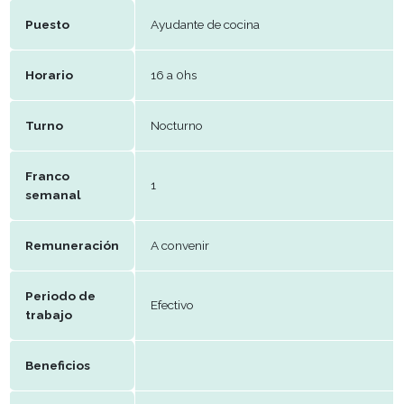
E-mail
Info@pizzapi.uy
Datos del puesto
Puesto
Ayudante de cocina
Horario
16 a 0hs
Turno
Nocturno
Franco
1
semanal