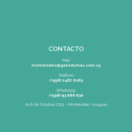
Menu de alumnos
Bolsa de Trabajo | Oportunidades en Gastronomía
Cartelera
SEDE
Montevideo
OCHO DE OCTUBRE AVDA 2793 – MONTEVIDEO
Tel: (+598) 2487 6263
BIZZOZERO Y MONTALDO S.R.L