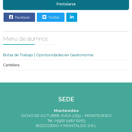
Condición
Egresados o Alumnos
Sexo
Indistinto
Edad
Indistinto
Requisitos
especiales
Postularse
Facebook
Twitter