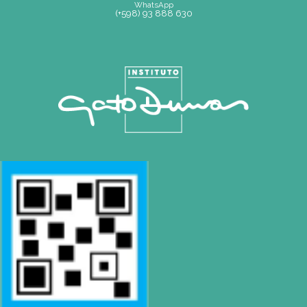
Mapa de Sitio
SEDE
Montevideo
OCHO DE OCTUBRE AVDA 2793 – MONTEVIDEO
Tel: (+598) 2487 6263
BIZZOZERO Y MONTALDO S.R.L
CONTACTO
Mail