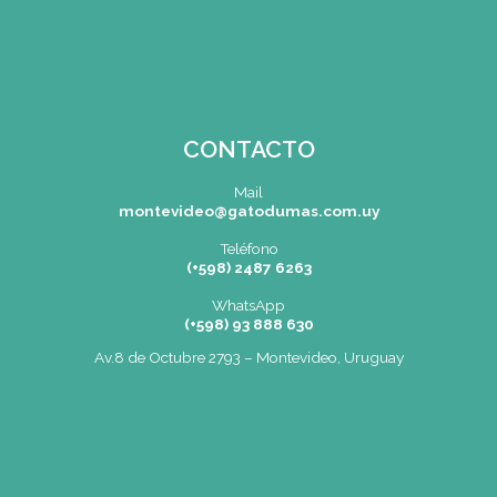
er
SEDE
Montevideo
OCHO DE OCTUBRE AVDA 2793 – M
Tel: (+598) 2487 6263
BIZZOZERO Y MONTALDO S.R