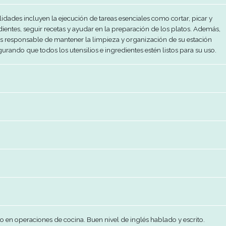
 1,200.00
poral
enda, comida, pasajes, Reembolso del valor de la visa de traba
responsabilidades incluyen la ejecución de tareas esenciales co
arar ingredientes, seguir recetas y ayudar en la preparación d
rofesional es responsable de mantener la limpieza y organizac
rabajo, asegurando que todos los utensilios e ingredientes estén