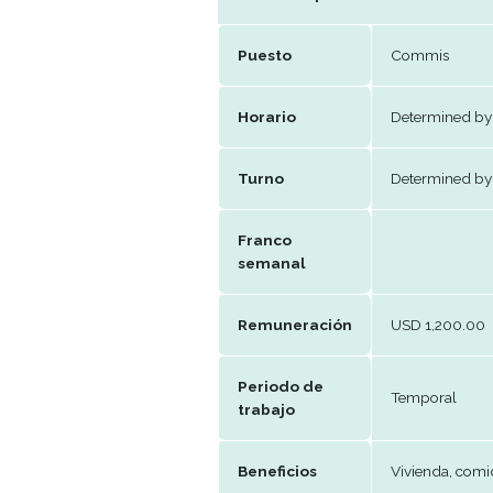
Telefono
+55
E-mail
recr
Datos del puesto
Puesto
Co
Horario
Det
Turno
Det
Franco
semanal