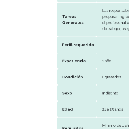
Remuneración
USD
Periodo de
Tem
trabajo
Beneficios
Vivi
Las 
Tareas
prep
Generales
el p
de t
Perfil requerido