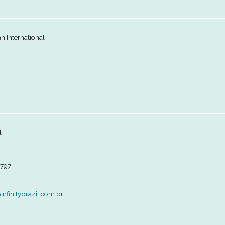
5-06-12
nto
l Caribbean International
A
elo del Bel