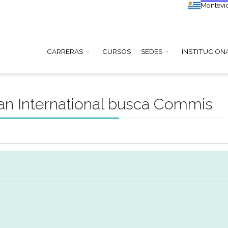
CARRERAS
CURSOS
SEDE
ribbean International busc
abajo
231934