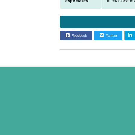
Experiencia
2 a 
Condición
Egr
Sexo
Mas
Edad
Mas
Requisitos
Se b
especiales
lo r