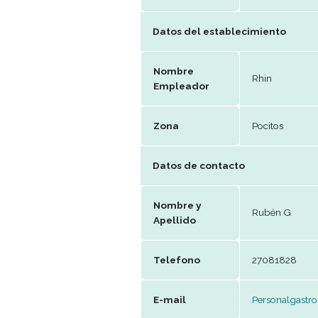
Fecha
202
Publicación
Datos del establecimie
Nombre
Rhi
Empleador
Zona
Poci
Datos de contacto
Nombre y
Rub
Apellido