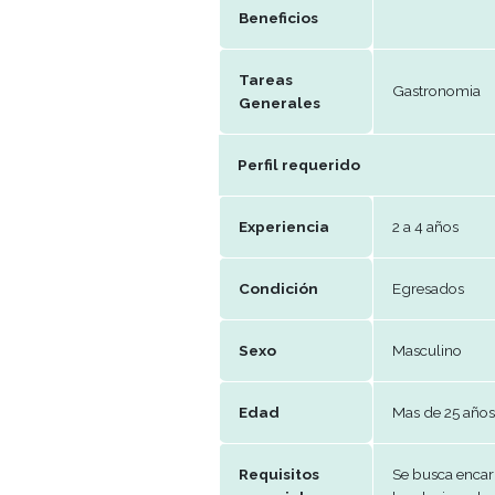
Franco
Ent
semanal
Remuneración
A co
Periodo de
Efec
trabajo
Beneficios
Tareas
Gas
Generales
Perfil requerido