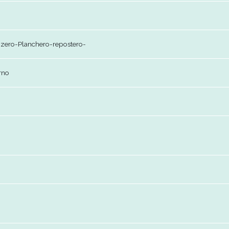
81828
sonalgastronomicogrupo@gmail.com
argado-pizzero-Planchero-repostero-
rno y nocturno
 y 17-01