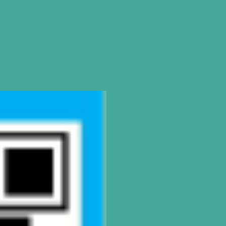
SEDE
Montevideo
OCHO DE OCTUBRE AVDA 2793 – MO
Tel: (+598) 2487 6263
BIZZOZERO Y MONTALDO S.R
CONTACTO
Mail
montevideo@gatodumas.com.
Teléfono
(+598) 2487 6263