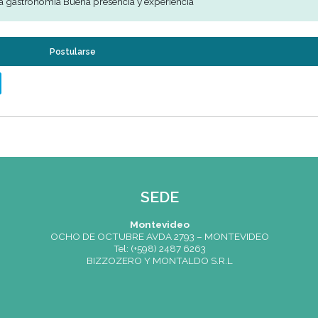
4 años
esados
culino
 de 25 años
usca encargado - cajero- pizzero - repostero - mozo de barra
elacionado a gastronomía Buena presencia y experiencia
Postularse