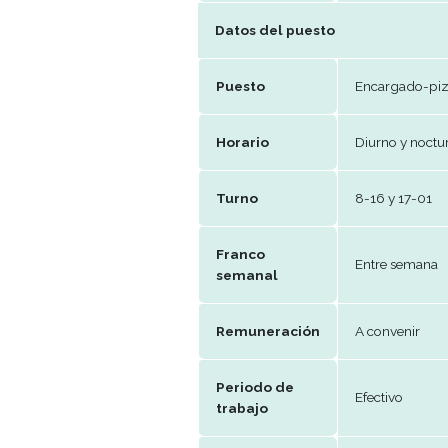
Telefono
270
E-mail
Per
Datos del puesto
Puesto
Enc
Horario
Diu
Turno
8-16