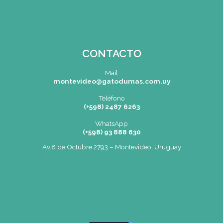
er
SEDE
Montevideo
OCHO DE OCTUBRE AVDA 2793 – M
Tel: (+598) 2487 6263
BIZZOZERO Y MONTALDO S.R