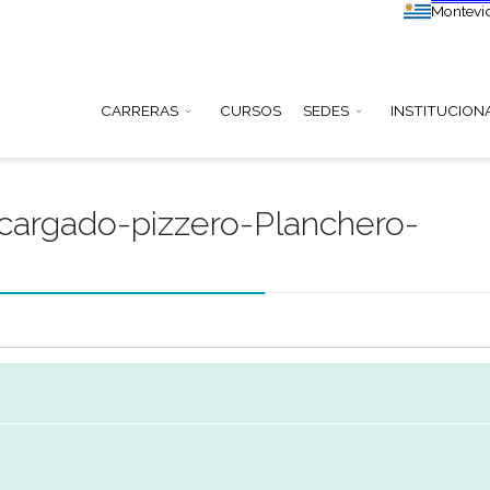
CARRERAS
CURSOS
SEDE
ca Encargado-pizzero-Planc
o-
abajo
420216