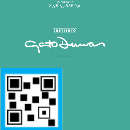
Mapa de Sitio
SEDE
Montevideo
OCHO DE OCTUBRE AVDA 2793 – MONTEVIDEO
Tel: (+598) 2487 6263
BIZZOZERO Y MONTALDO S.R.L
CONTACTO
Mail