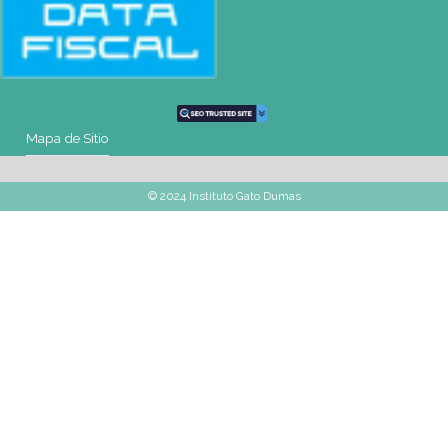
montevideo@gatodumas.com.uy
Teléfono
(+598) 2487 6263
WhatsApp
(+598) 93 888 630