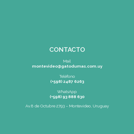
Menu de alumnos
Bolsa de Trabajo | Oportunidades en Gastronomía
Cartelera
SEDE
Montevideo
OCHO DE OCTUBRE AVDA 2793 – MONTEVIDEO
Tel: (+598) 2487 6263
BIZZOZERO Y MONTALDO S.R.L