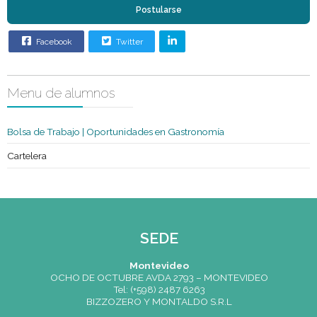
Condición
Egresados
Sexo
Indistinto
Edad
Mas de 25 años
Requisitos
especiales
Postularse
Facebook
Twitter