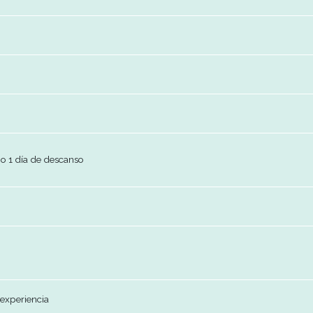
884095
ursoshumanos.uy@gcggroup.com
inero/a
nvenir
nvenir
as de trabajo 1 día de descanso