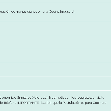
nvenir
tivo
isición de experiencia
as de elaboración de menús diarios en una Cocina Industrial
4 años