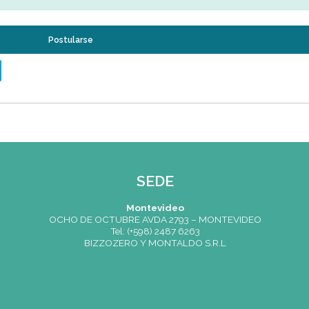
esados
stinto
stinto
ico en Gastronomía o Similares (Valorado) Si cumplís con los re
l número de Teléfono IMPORTANTE: Escribir que la Postulació
Colonia
Postularse
er