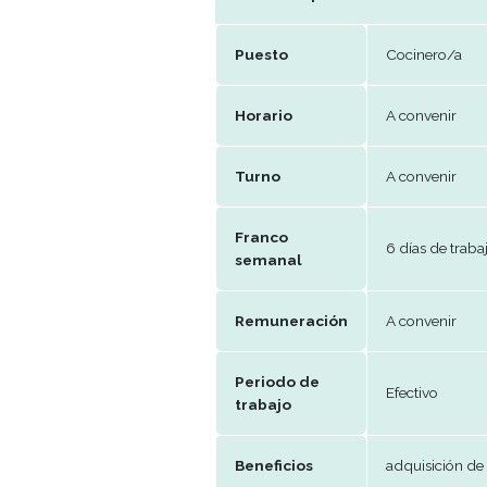
Telefono
095
E-mail
rec
Datos del puesto
Puesto
Coc
Horario
A co
Turno
A co
Franco
6 dí
semanal