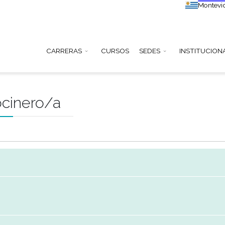
CARRERAS
CURSOS
SEDE
a Cocinero/a
abajo
5497771