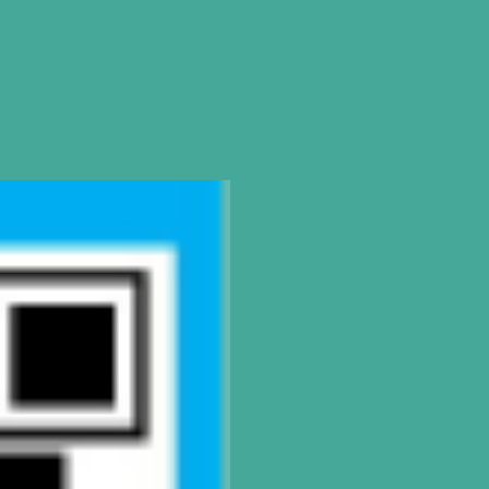
SEDE
Montevideo
OCHO DE OCTUBRE AVDA 2793 – MO
Tel: (+598) 2487 6263
BIZZOZERO Y MONTALDO S.R
CONTACTO
Mail
montevideo@gatodumas.com.
Teléfono
(+598) 2487 6263