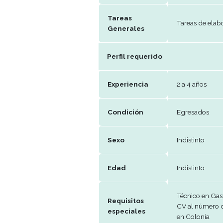
Remuneración
A co
Periodo de
Efec
trabajo
Beneficios
adqu
Tareas
Tare
Generales
Perfil requerido
Experiencia
2 a 