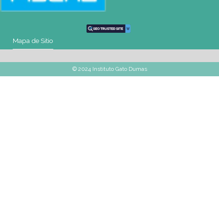
Mail
montevideo@gatodumas.com.uy
Teléfono
(+598) 2487 6263
WhatsApp
(+598) 93 888 630