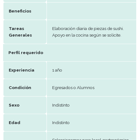
Franco
semanal
Remuneración
Se relevaran aspiraciones
Periodo de
Efectivo
trabajo
Beneficios
Tareas
Elaboración diaria de piezas de sus
Generales
Apoyo en la cocina según se solicit
Perfil requerido