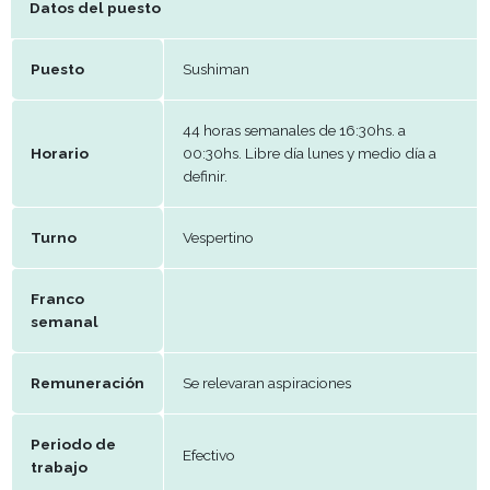
Telefono
29087698
E-mail
cv@eventuales.com.uy
Datos del puesto
Puesto
Sushiman
44 horas semanales de 16:30hs. a
Horario
00:30hs. Libre día lunes y medio d
definir.
Turno
Vespertino