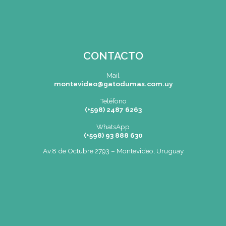
Menu de alumnos
Bolsa de Trabajo | Oportunidades en Gastronomía
Cartelera
SEDE
Montevideo
OCHO DE OCTUBRE AVDA 2793 – MONTEVIDEO
Tel: (+598) 2487 6263
BIZZOZERO Y MONTALDO S.R.L