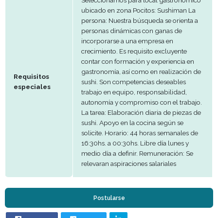
Experiencia
1 año
Condición
Egresados o Alumnos
Sexo
Indistinto
Edad
Indistinto
Seleccionamos para local gastron
ubicado en zona Pocitos: Sushima
persona: Nuestra búsqueda se orie
personas dinámicas con ganas de
incorporarse a una empresa en
crecimiento. Es requisito excluyent