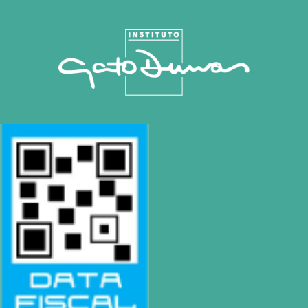
Mapa de Sitio
SEDE
Montevideo
OCHO DE OCTUBRE AVDA 2793 – MONTEVIDEO
Tel: (+598) 2487 6263
BIZZOZERO Y MONTALDO S.R.L
CONTACTO