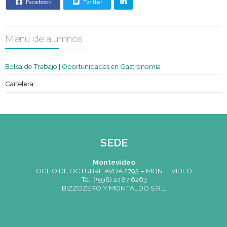
contar con formación y experiencia
gastronomía, así como en realizac
Requisitos
sushi. Son competencias deseable
especiales
trabajo en equipo, responsabilidad
autonomía y compromiso con el tr
La tarea: Elaboración diaria de pie
sushi. Apoyo en la cocina según se
solicite. Horario: 44 horas semanal
16:30hs. a 00:30hs. Libre día lunes
medio día a definir. Remuneración:
relevaran aspiraciones salariales
Postularse
Facebook
Twitter