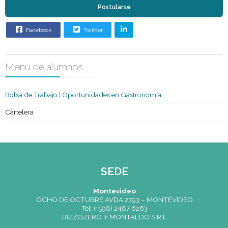
Condición
Egresados o Alumnos
Sexo
Indistinto
Edad
Indistinto
Requisitos
Persona proactiva, capacidad para
especiales
trabajar bajo presión, responsable.
Postularse
Facebook
Twitter