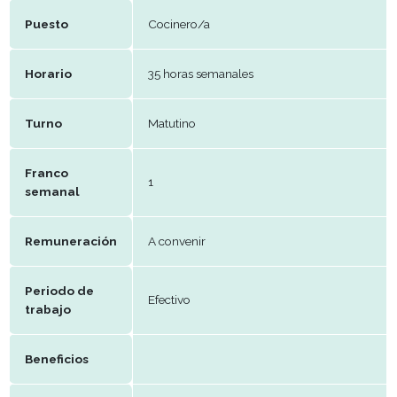
E-mail
Escarappela.cafe@gmail.com
Datos del puesto
Puesto
Cocinero/a
Horario
35 horas semanales
Turno
Matutino
Franco
1
semanal