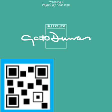
Mapa de Sitio
SEDE
Montevideo
OCHO DE OCTUBRE AVDA 2793 – MONTEVIDEO
Tel: (+598) 2487 6263
BIZZOZERO Y MONTALDO S.R.L
CONTACTO
Mail