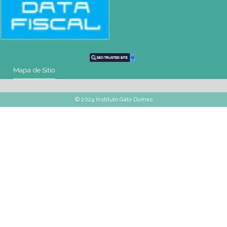
montevideo@gatodumas.com.uy
Teléfono
(+598) 2487 6263
WhatsApp
(+598) 93 888 630