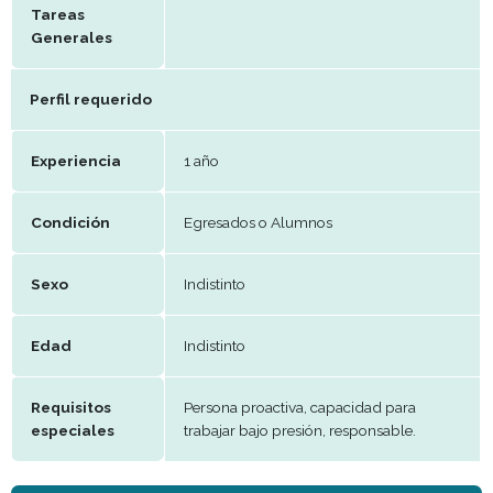
Remuneración
A convenir
Periodo de
Efectivo
trabajo
Beneficios
Tareas
Generales
Perfil requerido
Experiencia
1 año