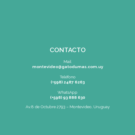
Menu de alumnos
Bolsa de Trabajo | Oportunidades en Gastronomía
Cartelera
SEDE
Montevideo
OCHO DE OCTUBRE AVDA 2793 – MONTEVIDEO
Tel: (+598) 2487 6263
BIZZOZERO Y MONTALDO S.R.L