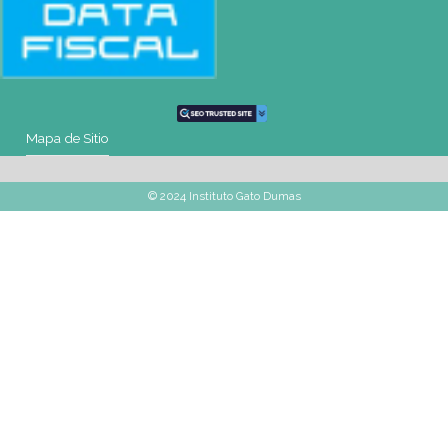
montevideo@gatodumas.com.uy
Teléfono
(+598) 2487 6263
WhatsApp
(+598) 93 888 630