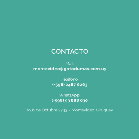
Menu de alumnos
Bolsa de Trabajo | Oportunidades en Gastronomía
Cartelera
SEDE
Montevideo
OCHO DE OCTUBRE AVDA 2793 – MONTEVIDEO
Tel: (+598) 2487 6263
BIZZOZERO Y MONTALDO S.R.L