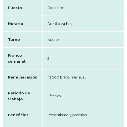
E-mail
Candybarpalermo@gmail.com
Datos del puesto
Puesto
Cocinero
Horario
De 16 a 24 hrs
Turno
Noche
Franco
2
semanal