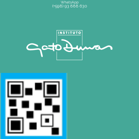
Mapa de Sitio
SEDE
Montevideo
OCHO DE OCTUBRE AVDA 2793 – MONTEVIDEO
Tel: (+598) 2487 6263
BIZZOZERO Y MONTALDO S.R.L
CONTACTO
Mail