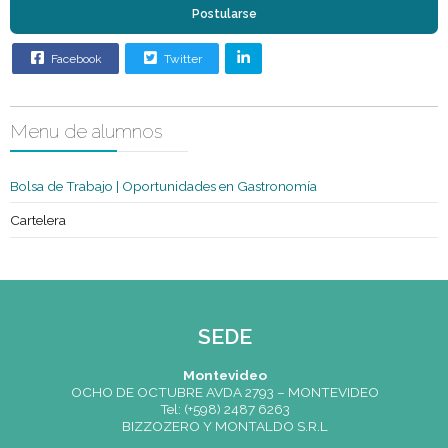
Condición
Egresados o Alumnos
Sexo
Indistinto
Edad
Indistinto
Requisitos
Persona proactiva amante de la
especiales
gastronomia
Postularse
Facebook
Twitter