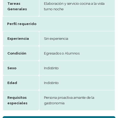
Remuneración
42000 bruto mensual
Periodo de
Efectivo
trabajo
Beneficios
Presentismo y premios
Tareas
Elaboración y servicio cocina a la vi
Generales
turno noche
Perfil requerido
Experiencia
Sin experiencia