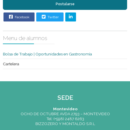
Condición
Egresados
Sexo
Indistinto
Edad
Indistinto
Requisitos
especiales
Postularse
Facebook
Twitter