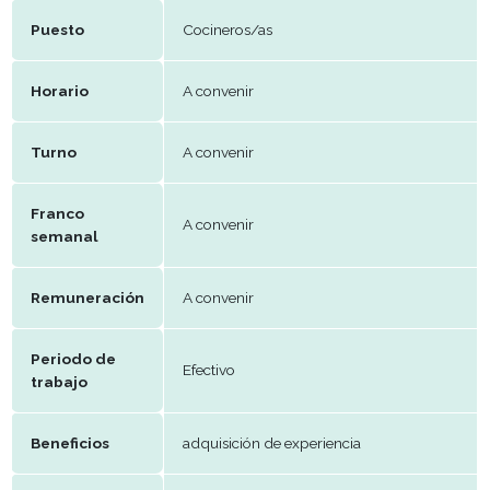
E-mail
info@aliciaaltacocina.com.uy
Datos del puesto
Puesto
Cocineros/as
Horario
A convenir
Turno
A convenir
Franco
A convenir
semanal