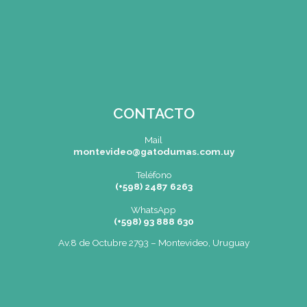
Menu de alumnos
Bolsa de Trabajo | Oportunidades en Gastronomía
Cartelera
SEDE
Montevideo
OCHO DE OCTUBRE AVDA 2793 – MONTEVIDEO
Tel: (+598) 2487 6263
BIZZOZERO Y MONTALDO S.R.L