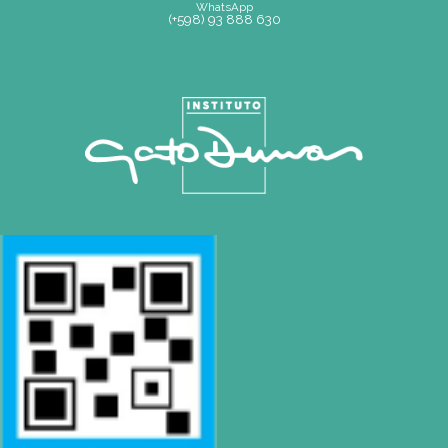
Mapa de Sitio
SEDE
Montevideo
OCHO DE OCTUBRE AVDA 2793 – MONTEVIDEO
Tel: (+598) 2487 6263
BIZZOZERO Y MONTALDO S.R.L
CONTACTO
Mail