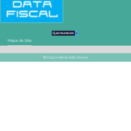
montevideo@gatodumas.com.uy
Teléfono
(+598) 2487 6263
WhatsApp
(+598) 93 888 630